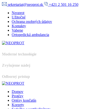
sekretariat@neoprot.sk
+421 2 501 16 250
Neoprot
Užitočné
Ochrana osobných údajov
Kontakty
Vabene
Ortopedická ambulancia
Moderné technológie
Zvyšujeme nádej
Odborný prístup
Domov
Protézy
Ortézy končatín
Korzety