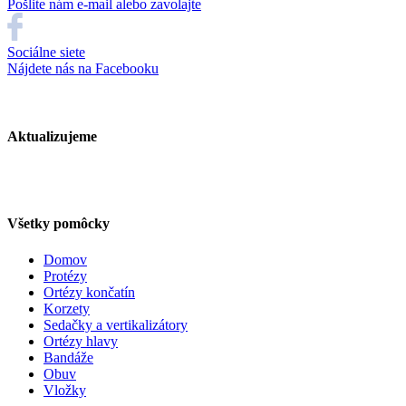
Pošlite nám e-mail alebo zavolajte
Sociálne siete
Nájdete nás na Facebooku
Aktualizujeme
Všetky pomôcky
Domov
Protézy
Ortézy končatín
Korzety
Sedačky a vertikalizátory
Ortézy hlavy
Bandáže
Obuv
Vložky