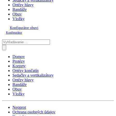
Sedačky a vertikalizátory
Ortézy hlavy
Bandáže
Obuv
Vložky
Konfigurátor obuvi
Konfigurátor
Domov
Protézy
Korzety
Ortézy končatín
Sedačky a vertikalizátory
Ortézy hlavy
Bandáže
Obuv
Vložky
Neoprot
Ochrana osobných údajov