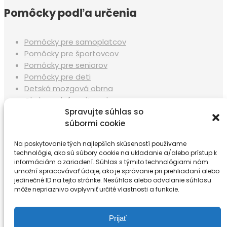
Pomôcky podľa určenia
Pomôcky pre samoplatcov
Pomôcky pre športovcov
Pomôcky pre seniorov
Pomôcky pre deti
Detská mozgová obrna
Chyby a deformity nohy
Skolióza, zlé držanie tela
Spravujte súhlas so
Zlomeniny
súbormi cookie
Na poskytovanie tých najlepších skúseností používame
technológie, ako sú súbory cookie na ukladanie a/alebo prístup k
Ďalšie informácie
informáciám o zariadení. Súhlas s týmito technológiami nám
umožní spracovávať údaje, ako je správanie pri prehliadaní alebo
jedinečné ID na tejto stránke. Nesúhlas alebo odvolanie súhlasu
môže nepriaznivo ovplyvniť určité vlastnosti a funkcie.
Neoprot
Užitočné
Ochrana osobných údajov
Prijať
Kontakty