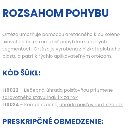
ROZSAHOM POHYBU
Ortéza umožňuje pomocou aretačného kĺbu koleno
fixovať alebo mu umožniť pohyb len v určitých
segmentoch. Ortéza je vyrobená z nízkoteplotného
plastu a patrí k rýchlo aplikovateľným ortézam.
KÓD ŠÚKL:
I 10022
– Liečebná,
úhrada poisťovňou pri zmene
zdravotného stavu, inak 1 x za rok
I 10024
– Kompenzačná,
úhrada poisťovňou 1 x za rok
PRESKRIPČNÉ OBMEDZENIE: