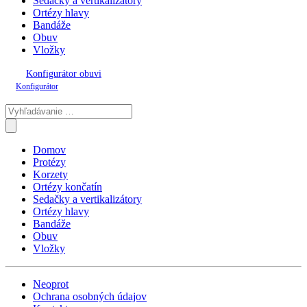
Sedačky a vertikalizátory
Ortézy hlavy
Bandáže
Obuv
Vložky
Konfigurátor obuvi
Konfigurátor
Domov
Protézy
Korzety
Ortézy končatín
Sedačky a vertikalizátory
Ortézy hlavy
Bandáže
Obuv
Vložky
Neoprot
Ochrana osobných údajov