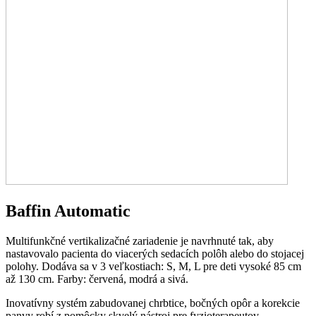
Baffin Automatic
Multifunkčné vertikalizačné zariadenie je navrhnuté tak, aby
nastavovalo pacienta do viacerých sedacích polôh alebo do stojacej
polohy. Dodáva sa v 3 veľkostiach: S, M, L pre deti vysoké 85 cm
až 130 cm. Farby: červená, modrá a sivá.
Inovatívny systém zabudovanej chrbtice, bočných opôr a korekcie
panvy robí z pomôcky skvelý nástroj pre fyzioterapeutov.