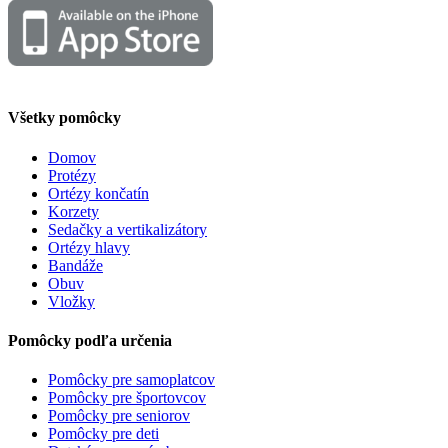
Všetky pomôcky
Domov
Protézy
Ortézy končatín
Korzety
Sedačky a vertikalizátory
Ortézy hlavy
Bandáže
Obuv
Vložky
Pomôcky podľa určenia
Pomôcky pre samoplatcov
Pomôcky pre športovcov
Pomôcky pre seniorov
Pomôcky pre deti