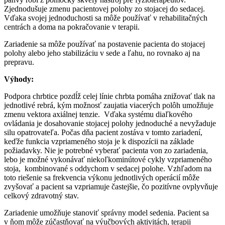
Zjednodušuje zmenu pacientovej polohy zo stojacej do sedacej.
Vďaka svojej jednoduchosti sa môže používať v rehabilitačných
centrách a doma na pokračovanie v terapii.
Zariadenie sa môže používať na postavenie pacienta do stojacej
polohy alebo jeho stabilizáciu v sede a ľahu, no rovnako aj na
prepravu.
Výhody:
Podpora chrbtice pozdĺž celej línie chrbta pomáha znižovať tlak na
jednotlivé rebrá, kým možnosť zaujatia viacerých polôh umožňuje
zmenu vektora axiálnej tenzie. Vďaka systému diaľkového
ovládania je dosahovanie stojacej polohy jednoduché a nevyžaduje
silu opatrovateľa. Počas dňa pacient zostáva v tomto zariadení,
keďže funkcia vzpriameného stoja je k dispozícii na základe
požiadavky. Nie je potrebné vyberať pacienta von zo zariadenia,
lebo je možné vykonávať niekoľkominútové cykly vzpriameného
stoja, kombinované s oddychom v sedacej polohe. Vzhľadom na
toto riešenie sa frekvencia výkonu jednotlivých operácií môže
zvyšovať a pacient sa vzpriamuje častejšie, čo pozitívne ovplyvňuje
celkový zdravotný stav.
Zariadenie umožňuje stanoviť správny model sedenia. Pacient sa
v ňom môže zúčastňovať na výučbových aktivitách, terapii