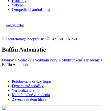
Kontakty
Vabene
Ortopedická ambulancia
Konfigurátor
sekretariat@neoprot.sk
+421 501 16 250
Baffin Automatic
Domov
>
Sedačky a vertikalizátory
>
Multifunkčné zariadenia
>
Baffin Automatic
Polohovacie ortézy trupu
Dynamické sedačky
Vertikalizátory
Multifunkčné zariadenia
Závesný systém hlavy