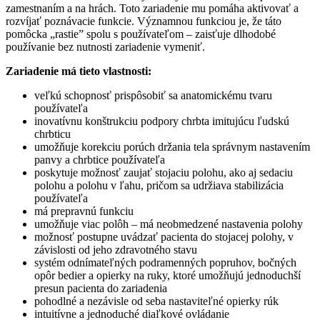
zamestnaním a na hrách. Toto zariadenie mu pomáha aktivovať a
rozvíjať poznávacie funkcie. Významnou funkciou je, že táto
pomôcka „rastie” spolu s používateľom – zaisťuje dlhodobé
používanie bez nutnosti zariadenie vymeniť.
Zariadenie má tieto vlastnosti:
veľkú schopnosť prispôsobiť sa anatomickému tvaru
používateľa
inovatívnu konštrukciu podpory chrbta imitujúcu ľudskú
chrbticu
umožňuje korekciu porúch držania tela správnym nastavením
panvy a chrbtice používateľa
poskytuje možnosť zaujať stojaciu polohu, ako aj sedaciu
polohu a polohu v ľahu, pričom sa udržiava stabilizácia
používateľa
má prepravnú funkciu
umožňuje viac polôh – má neobmedzené nastavenia polohy
možnosť postupne uvádzať pacienta do stojacej polohy, v
závislosti od jeho zdravotného stavu
systém odnímateľných podramenných popruhov, bočných
opôr bedier a opierky na ruky, ktoré umožňujú jednoduchší
presun pacienta do zariadenia
pohodlné a nezávisle od seba nastaviteľné opierky rúk
intuitívne a jednoduché diaľkové ovládanie