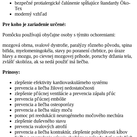
bezpečné protialergické čalúnenie spĺňajúce štandardy Öko-
Tex
moderný vzhľad
Pre koho je zariadenie určené:
Pomôcku používajú obyčajne osoby s týmito ochoreniami:
mozgová obrna, svalové dystrofie, paralýzy rôzneho pôvodu, spina
bifida, myelomeningokéla, stavy po poranení chrbtice, po úraze
hlavy a mozgu, po cievnej mozgovej príhode, poruchy držania tela,
zvlášť skolióza, ak sa nedá použiť iná liečba.
Prínosy:
zlepšenie efektivity kardiovaskulárneho systému
prevencia a liečba žilovej nedostatočnosti
zlepšenie pľúcnej ventilácie a prevencia zápalu pľúc
prevencia pľúcnej embólie
prevencia a liečba osteoporózy
prevencia a liečba stázy moču
pomoc pri reedukácii neurogénneho močového mechúra
zlepšenie duševného stavu
prevencia svalových atrofií
prevencia a liečba kontraktúr, zlepšenie pohyblivosti kĺbov