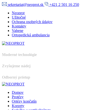
sekretariat@neoprot.sk
+421 2 501 16 250
Neoprot
Užitočné
Ochrana osobných údajov
Kontakty
Vabene
Ortopedická ambulancia
Moderné technológie
Zvyšujeme nádej
Odborný prístup
Domov
Protézy
Ortézy končatín
Korzety