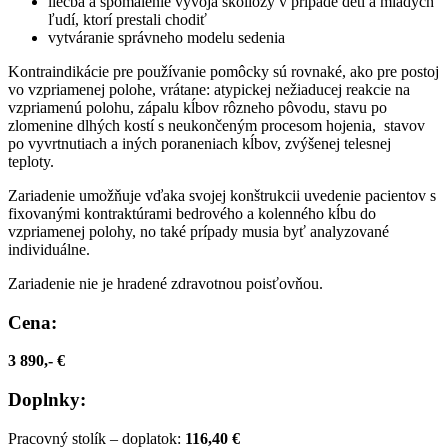
liečba a spomalenie vývoja skoliózy v prípade detí a mladých
ľudí, ktorí prestali chodiť
vytváranie správneho modelu sedenia
Kontraindikácie pre používanie pomôcky sú rovnaké, ako pre postoj
vo vzpriamenej polohe, vrátane: atypickej nežiaducej reakcie na
vzpriamenú polohu, zápalu kĺbov rôzneho pôvodu, stavu po
zlomenine dlhých kostí s neukončeným procesom hojenia, stavov
po vyvrtnutiach a iných poraneniach kĺbov, zvýšenej telesnej
teploty.
Zariadenie umožňuje vďaka svojej konštrukcii uvedenie pacientov s
fixovanými kontraktúrami bedrového a kolenného kĺbu do
vzpriamenej polohy, no také prípady musia byť analyzované
individuálne.
Zariadenie nie je hradené zdravotnou poisťovňou.
Cena:
3 890,- €
Doplnky:
Pracovný stolík – doplatok:
116,40 €