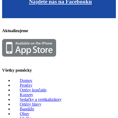
Nájdete nás na Facebooku
Aktualizujeme
Všetky pomôcky
Domov
Protézy
Ortézy končatín
Korzety
Sedačky a vertikalizátory
Ortézy hlavy
Bandáže
Obuv