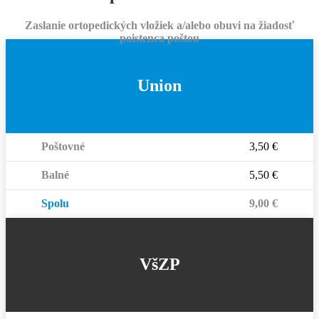
Zaslanie ortopedických vložiek a/alebo obuvi na žiadosť
poistenca poštou
Union
Poštovné
3,50 €
Balné
5,50 €
Spolu
9,00 €
VšZP