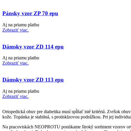
Pánsky vzor ZP 70 epu
Aj na priamu platbu
Zobraziť viac.
Dámsky vzor ZD 114 epu
Aj na priamu platbu
Zobraziť viac.
Dámsky vzor ZD 113 epu
Aj na priamu platbu
Zobraziť viac.
Ortopedická obuv pre diabetika musí spĺňať isté kritériá. Zvršok ob
kože. Topánka je stabilná, s protisklzovou podrážkou. Pri jej individ
Na pracoviskách NEOPROTU ponúkame široký sortiment vzorov ortope