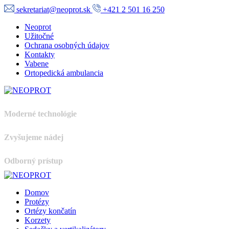
sekretariat@neoprot.sk
+421 2 501 16 250
Neoprot
Užitočné
Ochrana osobných údajov
Kontakty
Vabene
Ortopedická ambulancia
Moderné technológie
Zvyšujeme nádej
Odborný prístup
Domov
Protézy
Ortézy končatín
Korzety