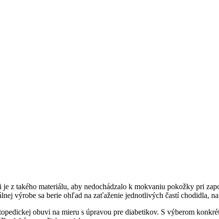
uvi je z takého materiálu, aby nedochádzalo k mokvaniu pokožky pri zap
uálnej výrobe sa berie ohľad na zaťaženie jednotlivých častí chodidla, 
dickej obuvi na mieru s úpravou pre diabetikov. S výberom konkrét