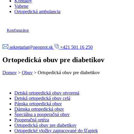
Kontakty
Vabene
Ortopedická ambulancia
Konfigurátor
sekretariat@neoprot.sk
+421 501 16 250
Ortopedická obuv pre diabetikov
Domov
>
Obuv
>
Ortopedická obuv pre diabetikov
Detská ortopedická obuv otvorená
Detská ortopedická obuv celá
Pánska ortopedická obuv
Dámska ortopedická obuv
Špeciálna a pooperačná obuv
Pooperačná ortéza
Ortopedická obuv pre diabetikov
Ortopedické vložky zapracované do šľapiek