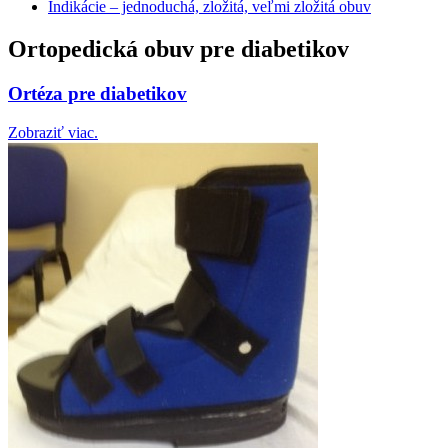
Indikácie – jednoduchá, zložitá, veľmi zložitá obuv
Ortopedická obuv pre diabetikov
Ortéza pre diabetikov
Zobraziť viac.