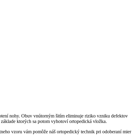
otení nohy. Obuv vnútorným šitím eliminuje riziko vzniku defektov
na základe ktorých sa potom vyhotoví ortopedická vložka.
neho vzoru vám pomôže náš ortopedický technik pri odoberaní mier