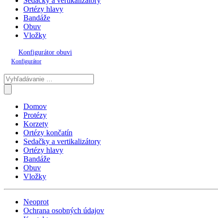
Sedačky a vertikalizátory
Ortézy hlavy
Bandáže
Obuv
Vložky
Konfigurátor obuvi
Konfigurátor
Domov
Protézy
Korzety
Ortézy končatín
Sedačky a vertikalizátory
Ortézy hlavy
Bandáže
Obuv
Vložky
Neoprot
Ochrana osobných údajov