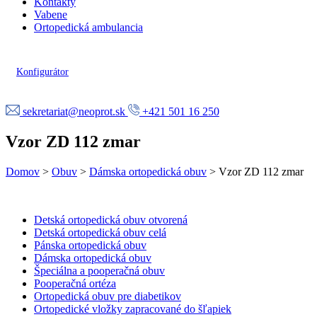
Kontakty
Vabene
Ortopedická ambulancia
Konfigurátor
sekretariat@neoprot.sk
+421 501 16 250
Vzor ZD 112 zmar
Domov
>
Obuv
>
Dámska ortopedická obuv
>
Vzor ZD 112 zmar
Detská ortopedická obuv otvorená
Detská ortopedická obuv celá
Pánska ortopedická obuv
Dámska ortopedická obuv
Špeciálna a pooperačná obuv
Pooperačná ortéza
Ortopedická obuv pre diabetikov
Ortopedické vložky zapracované do šľapiek