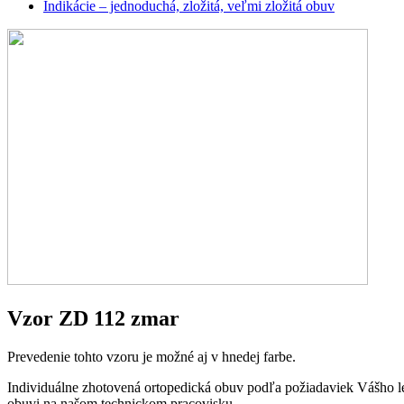
Indikácie – jednoduchá, zložitá, veľmi zložitá obuv
Vzor ZD 112 zmar
Prevedenie tohto vzoru je možné aj v hnedej farbe.
Individuálne zhotovená ortopedická obuv podľa požiadaviek Vášho le
obuvi na našom technickom pracovisku.