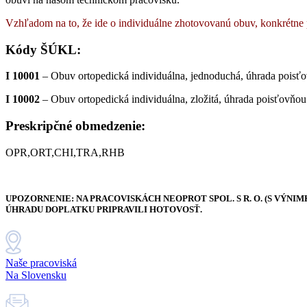
Vzhľadom na to, že ide o individuálne zhotovovanú obuv, konkrétne p
Kódy ŠÚKL:
I 10001
– Obuv ortopedická individuálna, jednoduchá, úhrada poisťo
I 10002
– Obuv ortopedická individuálna, zložitá, úhrada poisťovňou
Preskripčné obmedzenie:
OPR,ORT,CHI,TRA,RHB
UPOZORNENIE: NA PRACOVISKÁCH NEOPROT SPOL. S R. O. (S VÝNIM
ÚHRADU DOPLATKU PRIPRAVILI HOTOVOSŤ.
Naše pracoviská
Na Slovensku