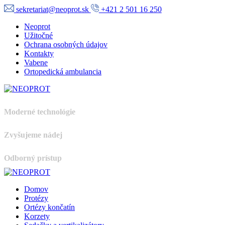
sekretariat@neoprot.sk
+421 2 501 16 250
Neoprot
Užitočné
Ochrana osobných údajov
Kontakty
Vabene
Ortopedická ambulancia
Moderné technológie
Zvyšujeme nádej
Odborný prístup
Domov
Protézy
Ortézy končatín
Korzety