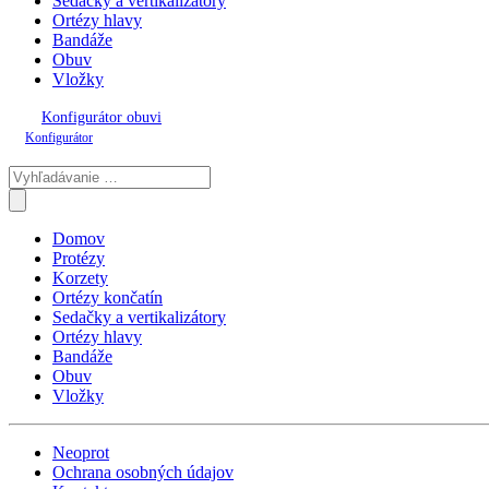
Sedačky a vertikalizátory
Ortézy hlavy
Bandáže
Obuv
Vložky
Konfigurátor obuvi
Konfigurátor
Domov
Protézy
Korzety
Ortézy končatín
Sedačky a vertikalizátory
Ortézy hlavy
Bandáže
Obuv
Vložky
Neoprot
Ochrana osobných údajov